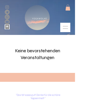
Keine bevorstehenden
Veranstaltungen
"Das tat soooo gut! Danke für die schöne
Yogaeinheit! "