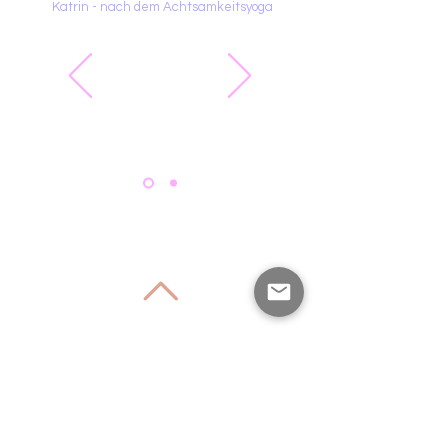
Katrin - nach dem Achtsamkeitsyoga
Zurück nach oben
Folge mir auf den sozialen
Netzwerken!