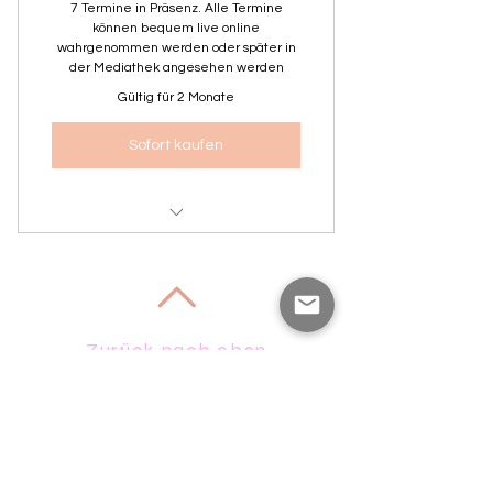
7 Termine in Präsenz. Alle Termine
können bequem live online
wahrgenommen werden oder später in
der Mediathek angesehen werden
Gültig für 2 Monate
Sofort kaufen
Achtsamkeitsyoga
Zurück nach oben
Folge mir auf den sozialen
Netzwerken!